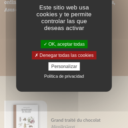
ordinateurs ou tablettes tactiles de type iPad, Archos,
Este sitio web usa
Asus ou autres.
cookies y te permite
controlar las que
deseas activar
OK, aceptar todas
Denegar todas las cookies
Personalizar
Política de privacidad
LIVRES ASSOCIÉS
Grand traité du chocolat
Mireille Gayet