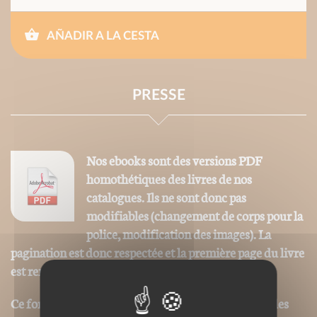
AÑADIR A LA CESTA
PRESSE
Nos ebooks sont des versions PDF
homothétiques des livres de nos
catalogues. Ils ne sont donc pas
modifiables (changement de corps pour la
police, modification des images). La
pagination est donc respectée et la première page du livre
est remplacée par la couverture.
Ce format peut être lu par le logiciel Acrobat © sur des