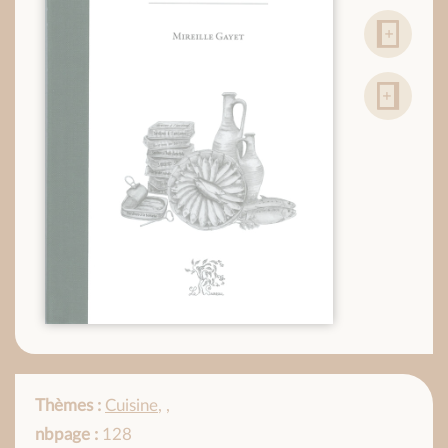
Thèmes :
Cuisine
,
,
nbpage :
128