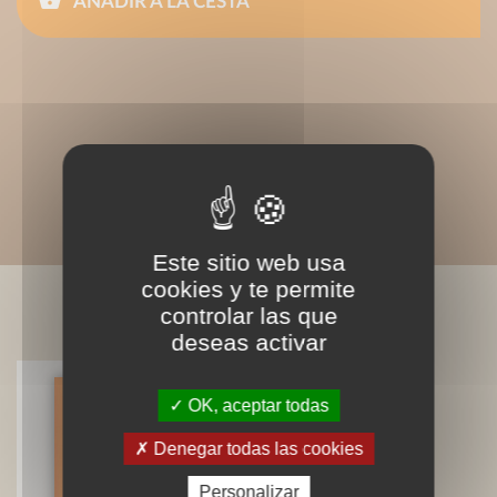
AÑADIR A LA CESTA
Este sitio web usa
cookies y te permite
LIVRES ASSOCIÉS
controlar las que
deseas activar
OK, aceptar todas
Gran tratado de las especias
Denegar todas las cookies
Mireille Gayet
Personalizar