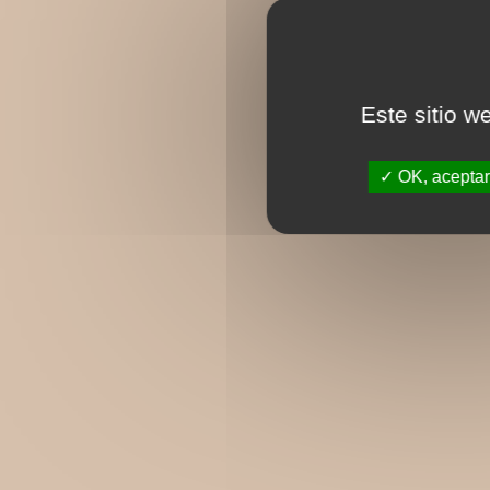
Este sitio w
OK, aceptar