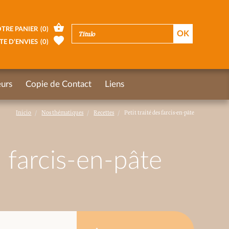
TRE PANIER
(
0
)
TE D’ENVIES
(
0
)
urs
Copie de Contact
Liens
Inicio
Nos thématiques
Recettes
Petit traité des farcis-en-pâte
s farcis-en-pâte