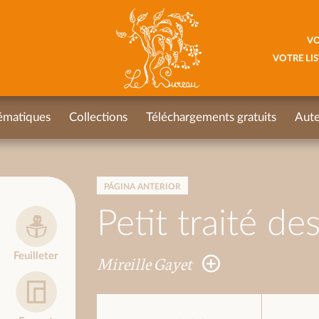
VO
VOTRE LIS
ématiques
Collections
Téléchargements gratuits
Aute
PÁGINA ANTERIOR
Petit traité de
Feuilleter
Mireille Gayet