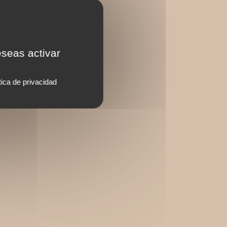
eseas activar
tica de privacidad