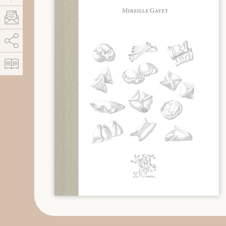
AddThis está deshabilitado.
Permitir