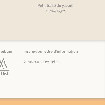
Petit traité du yaourt
Grand t
Mireille Gayet
verbum
Inscription lettre d'information
Accès à la newsletter