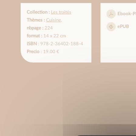
Collection :
Les traités
Ebook-P
Thèmes :
Cuisine
,
ePUB
nbpage :
224
format :
14 x 22 cm
ISBN
: 978-2-36402-188-4
Precio
: 19.00 €