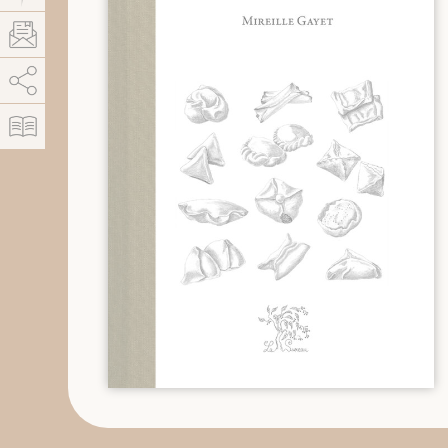
AddThis está deshabilitado.
Permitir