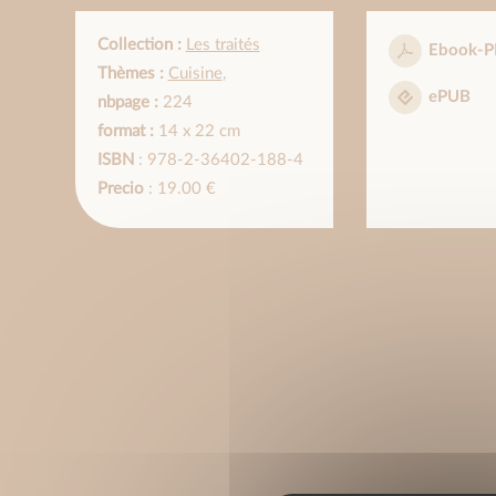
Collection :
Les traités
Ebook-P
Thèmes :
Cuisine
,
ePUB
nbpage :
224
format :
14 x 22 cm
ISBN
: 978-2-36402-188-4
Precio
: 19.00 €