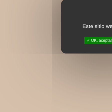
Este sitio w
OK, aceptar