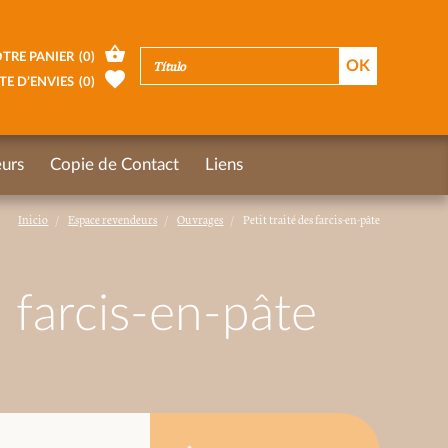
TRE PANIER
(
0
)
TE D’ENVIES
(
0
)
urs
Copie de Contact
Liens
Inicio
Espace revendeurs
Ouvrages
Petit traité des farcis-en-pâte
s farcis-en-pâte