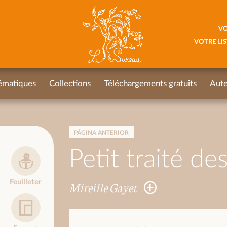
VO
VOTRE LIS
ématiques
Collections
Téléchargements gratuits
Aute
PÁGINA ANTERIOR
Petit traité de
Feuilleter
Mireille Gayet