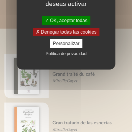
deseas activar
OK, aceptar todas
Denegar todas las cookies
LIVRES ASSOCIÉS
Personalizar
Política de privacidad
Grand traité du café
Mireille Gayet
Gran tratado de las especias
Mireille Gayet