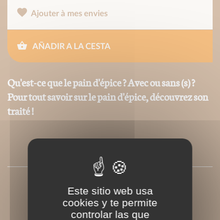
Ajouter à mes envies
AÑADIR A LA CESTA
Qu'est-ce que le pain d'épice ? Avec ou sans (s) ?
Pour tout savoir sur le pain d'épice, découvrez son
traité !
PRESSE
Este sitio web usa
cookies y te permite
controlar las que