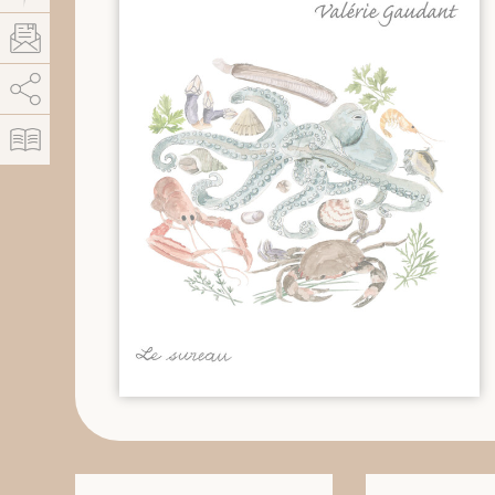
AddThis está deshabilitado.
Permitir