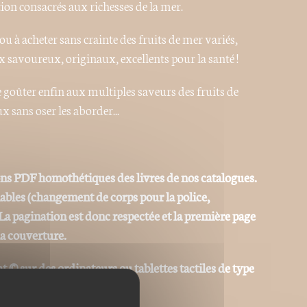
tion consacrés aux richesses de la mer.
 à acheter sans crainte des fruits de mer variés,
 savoureux, originaux, excellents pour la santé !
e goûter enfin aux multiples saveurs des fruits de
x sans oser les aborder...
ons PDF homothétiques des livres de nos catalogues.
iables (changement de corps pour la police,
La pagination est donc respectée et la première page
la couverture.
at © sur des ordinateurs ou tablettes tactiles de type