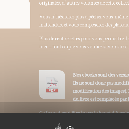
originales, d’autres volumes de cette collec
Vous n’hésiterez plus à pêcher vous-même ou
inattendus, et vous composerez des plateaux
Plus de cent recettes pour vous permettre d
mer – tout ce que vous vouliez savoir sur eu
Nos ebooks sont des versi
Ils ne sont donc pas modif
modification des images). 
du livre est remplacée par 
Ce format peut être lu par le logiciel Acrob
iPad, Archos, Asus ou autres.