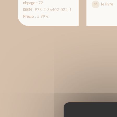
nbpage :
72
le livre
ISBN
: 978-2-36402-022-1
Precio
: 5.99 €