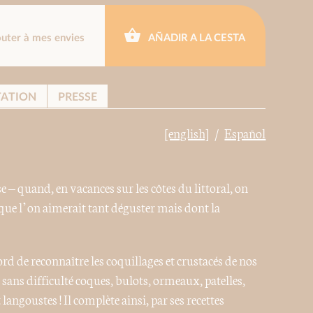
outer à mes envies
AÑADIR A LA CESTA
TATION
PRESSE
[english]
Español
e – quand, en vacances sur les côtes du littoral, on
» que l’on aimerait tant déguster mais dont la
d de reconnaître les coquillages et crustacés de nos
r sans difficulté coques, bulots, ormeaux, patelles,
 langoustes ! Il complète ainsi, par ses recettes