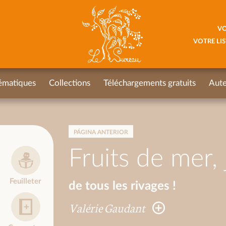
VO
VOTRE LIS
ématiques
Collections
Téléchargements gratuits
Aute
PÁGINA ANTERIOR
Fruits de mer, 
Feuilleter
de tous les rivages !
Valérie Gaudant