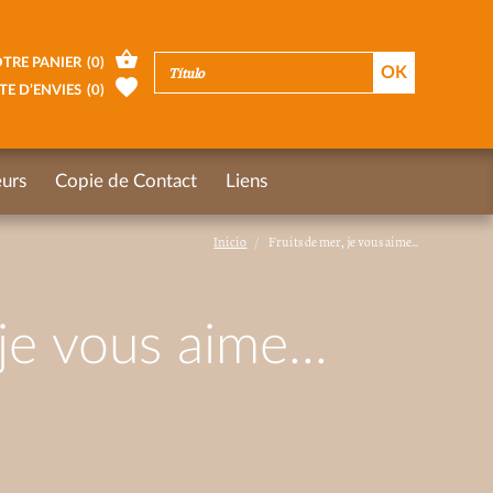
TRE PANIER
(
0
)
TE D’ENVIES
(
0
)
urs
Copie de Contact
Liens
Inicio
Fruits de mer, je vous aime...
je vous aime...