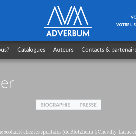
VO
VOTRE LIS
ous?
Catalogues
Auteurs
Contacts & partenair
er
BIOGRAPHIE
PRESSE
e scolarité chez les spiritains (de Blotzheim à Chevilly-Larue e