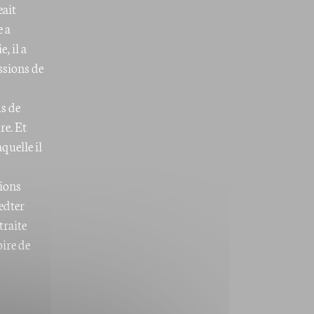
eait
e a
, il a
ssions de
us de
re. Et
quelle il
tions
edter
traite
oire de