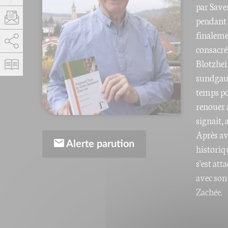
par Save
pendant 
finalemen
AddThis est désactivé.
Autoriser
consacré 
Blotzhei
sundgauvi
temps po
renouer a
signait,
Après av
Alerte parution
historiq
s'est att
avec son 
Zachée.