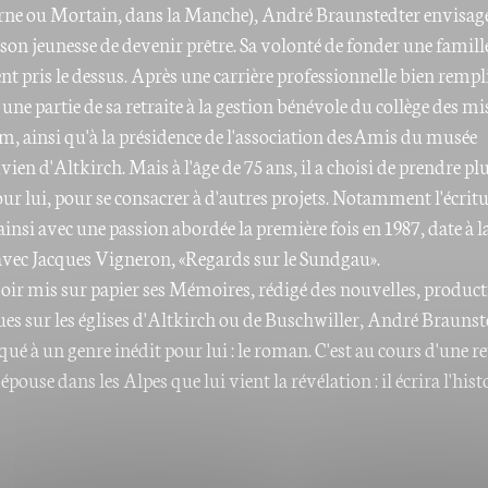
rne ou Mortain, dans la Manche), André Braunstedter envisag
son jeunesse de devenir prêtre. Sa volonté de fonder une famill
t pris le dessus. Après une carrière professionnelle bien remplie
une partie de sa retraite à la gestion bénévole du collège des mi
m, ainsi qu'à la présidence de l'association desAmis du musée
en d'Altkirch. Mais à l'âge de 75 ans, il a choisi de prendre pl
ur lui, pour se consacrer à d'autres projets. Notamment l'écritu
insi avec une passion abordée la première fois en 1987, date à la
 avec Jacques Vigneron, «Regards sur le Sundgau».
oir mis sur papier ses Mémoires, rédigé des nouvelles, produc
ues sur les églises d'Altkirch ou de Buschwiller, André Braunst
aqué à un genre inédit pour lui : le roman. C'est au cours d'une re
épouse dans les Alpes que lui vient la révélation : il écrira l'hist