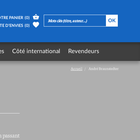
TRE PANIER
(
0
)
TE D’ENVIES
(
0
)
es
Côté international
Revendeurs
Accueil
André Braunstedter
n passant