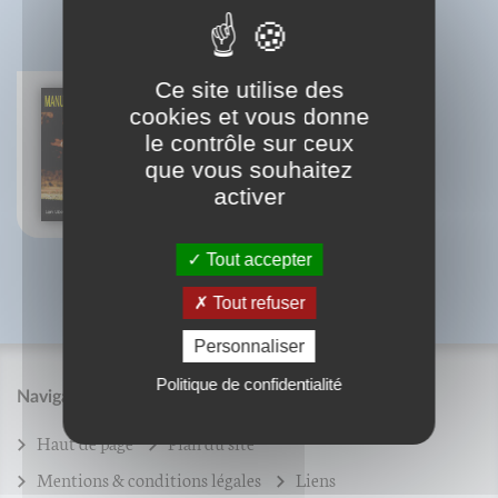
BIBLIOGRAPHIE
Ce site utilise des
cookies et vous donne
le contrôle sur ceux
Manuel pratique de Taijiquan
Andrea Bilger
que vous souhaitez
Loni Libermann
activer
Tout accepter
Tout refuser
Personnaliser
Politique de confidentialité
Navigation
Haut de page
Plan du site
Mentions & conditions légales
Liens