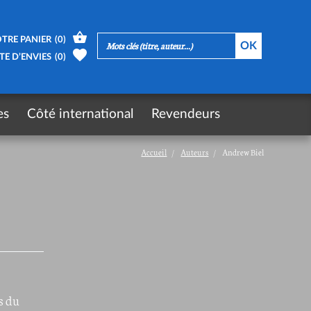
TRE PANIER
(
0
)
TE D’ENVIES
(
0
)
es
Côté international
Revendeurs
Accueil
Auteurs
Andrew Biel
s du