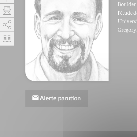
Boulder 
l'étude 
Universi
AddThis est désactivé.
Autoriser
Gregory
Alerte parution