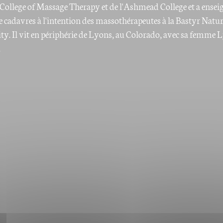
College of Massage Therapy et de l'Ashmead College et a ensei
de cadavres à l'intention des massothérapeutes à la Bastyr Natu
ty. Il vit en périphérie de Lyons, au Colorado, avec sa femme 
.