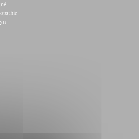
gné
ropathic
Lyn