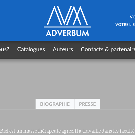
VO
VOTRE LIS
ous?
Catalogues
Auteurs
Contacts & partenair
BIOGRAPHIE
PRESSE
el est un massothérapeute agréé. Il a travaillé dans les faculté