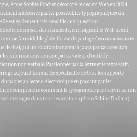
gie, Anne-Sophie Fradier découvre le design Web en 2004.
ement intéressée par les possibilités typographiques du
elle est également très sensible aux questions
bilité et de respect des standards, envisageant le Web avant
me une formidable plate-forme de partage des connaissances
el le design a un rôle fondamental à jouer par sa capacité à
r les informations comme par sa valeur d'outil de
tion non verbale. Passionnée par la lettre et le texte écrit,
terroge aujourd'hui sur les spécificités de tous les supports
t, du papier au lecteur électronique en passant par les
afin de comprendre comment la typographie peut servir au mi
 et ses messages dans tous ses avatars. (photo Sabine Dufaux)