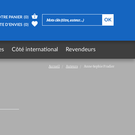
TRE PANIER
(
0
)
TE D’ENVIES
(
0
)
es
Côté international
Revendeurs
Accueil
Auteurs
Anne-Sophie Fradier