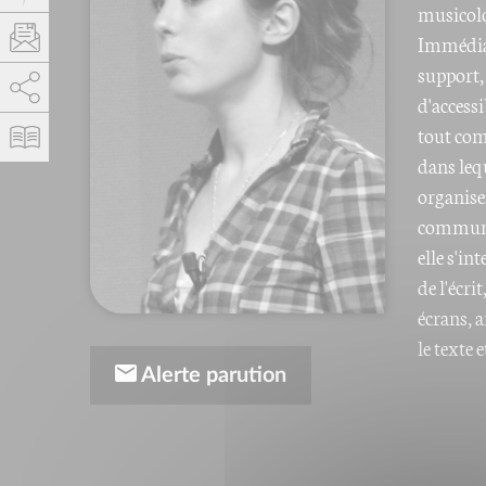
musicolo
Immédiat
support, 
AddThis est désactivé.
Autoriser
d'accessi
tout com
dans lequ
organise
communica
elle s'in
de l'écri
écrans, 
le texte
Alerte parution