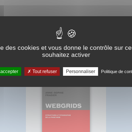
ise des cookies et vous donne le contrôle sur 
BIBLIOGRAPHIE
souhaitez activer
 accepter
Tout refuser
Personnaliser
Politique de conf