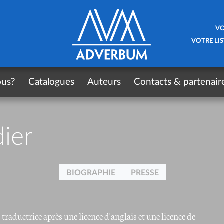
VO
VOTRE LIS
ous?
Catalogues
Auteurs
Contacts & partenair
ier
BIOGRAPHIE
PRESSE
raductrice après une licence d'anglais et une licence de