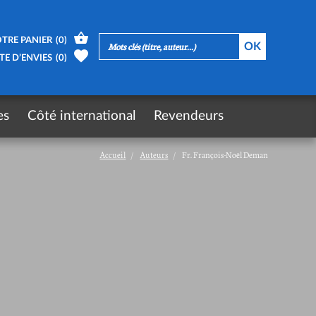
TRE PANIER
(
0
)
TE D’ENVIES
(
0
)
es
Côté international
Revendeurs
Accueil
Auteurs
Fr. François-Noël Deman