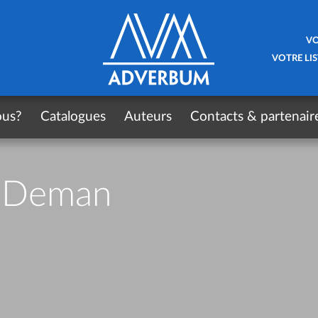
VO
VOTRE LIS
ous?
Catalogues
Auteurs
Contacts & partenair
l Deman