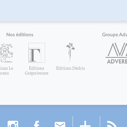
Nos éditions
Groupe Ad
ions Le
Éditions
Éditions DésIris
ureau
Grégoriennes