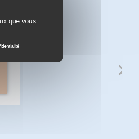
ceux que vous
identialité
n