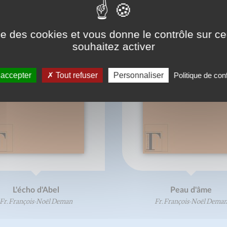
ise des cookies et vous donne le contrôle sur 
souhaitez activer
 accepter
Tout refuser
Personnaliser
Politique de conf
L'écho d'Abel
Peau d'âme
Fr. François-Noël Deman
Fr. François-Noël Dema