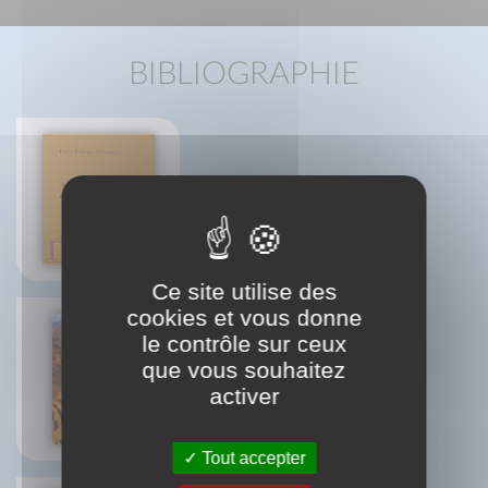
BIBLIOGRAPHIE
A l'écoute de saint Bernard
Frère Étienne Goutagny
Ce site utilise des
cookies et vous donne
le contrôle sur ceux
que vous souhaitez
La voie royale du désert
activer
Frère Étienne Goutagny
Tout accepter