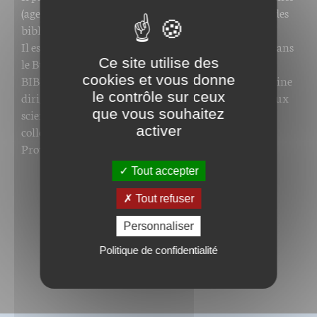
(agences du livre) et il est président de l’Association des
bibliothécaires de France de 2003 à 2007.
Il est l’auteur de nombreux articles professionnels dans
Ce site utilise des
le Bulletin des bibliothèques de France,
cookies et vous donne
BIBLIOthèque(s) et dans l’ouvrage collectif Patrimoine
le contrôle sur ceux
dirigé par Jean-Paul Oddos (1997), ainsi que de travaux
que vous souhaitez
scientifiques comme sa participation aux actes du
activer
colloque sur les cinq cents ans du parlement de
Provence (2002).
Tout accepter
Tout refuser
Personnaliser
Politique de confidentialité