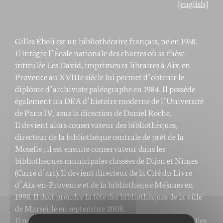
[english]
Gilles Éboli est un bibliothécaire français, né en 1958.
Il intègre l’École nationale des chartes où sa thèse
intitulée Les David, imprimeurs-libraires à Aix-en-
Provence au XVIIIe siècle lui permet d’obtenir le
diplôme d’archiviste paléographe en 1984. Il possède
également un DEA d’histoire moderne de l’Université
de Paris IV, sous la direction de Daniel Roche.
Il devient alors conservateur des bibliothèques,
directeur de la bibliothèque centrale de prêt de la
Moselle ; il est ensuite conservateur dans les
bibliothèques municipales classées de Dijon et Nîmes
(Carré d’art). Il devient directeur de la Cité du Livre
d’Aix-en-Provence et de la bibliothèque Méjanes en
1998. Il doit prendre la tête des bibliothèques de la ville
de Marseille en septembre 2008.
Il participe aux activités d’associations professionnelles