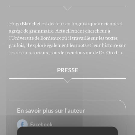
Hugo Blanchet est docteur en linguistique ancienne et
agrégé de grammaire. Actuellement chercheur à
l'Université de Bordeaux où il travaille sur les textes
gaulois, il explore également les mots et leur histoire sur
les réseaux sociaux, sous le pseudonyme de Dr. Orodru.
PRESSE
En savoir plus sur l'auteur
Facebook