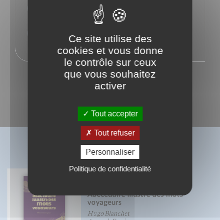
Twitter
Instagram
Ce site utilise des
cookies et vous donne
le contrôle sur ceux
que vous souhaitez
activer
Tout accepter
Tout refuser
BIBLIOGRAPHIE
Personnaliser
Politique de confidentialité
Abécédaire illustré des mots
voyageurs
Hugo Blanchet