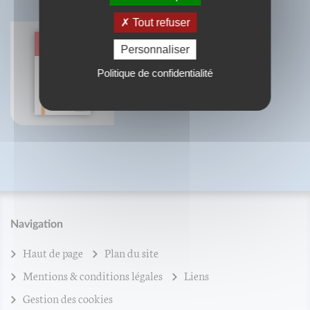
Tout refuser
Personnaliser
Possessions & exorcismes
Politique de confidentialité
Jean-André Dubreuil
Navigation
Haut de page
Plan du site
Mentions & conditions légales
Liens
Gestion des cookies