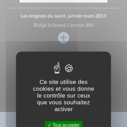
Les énigmes du sacré, janvier-mars 2011
Rédigé le Samedi 1 janvier 2011
Ce site utilise des
cookies et vous donne
le contrôle sur ceux
que vous souhaitez
activer
BIBLIOGRAPHIE
Tout accepter