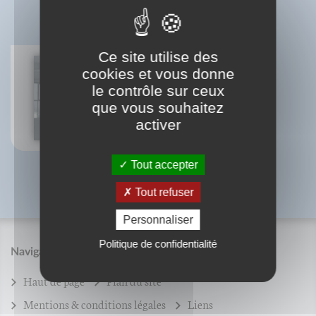
BIBLIOGRAPHIE
Ce site utilise des
cookies et vous donne
le contrôle sur ceux
Economie de l'effort
que vous souhaitez
Jean-Christophe Seznec
activer
Tout accepter
Tout refuser
Personnaliser
Politique de confidentialité
Navigation
Haut de page
Plan du site
Mentions & conditions légales
Liens