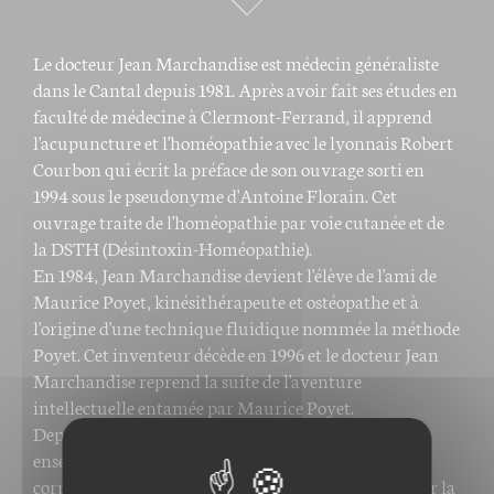
Le docteur Jean Marchandise est médecin généraliste
dans le Cantal depuis 1981. Après avoir fait ses études en
faculté de médecine à Clermont-Ferrand, il apprend
l'acupuncture et l'homéopathie avec le lyonnais Robert
Courbon qui écrit la préface de son ouvrage sorti en
1994 sous le pseudonyme d'Antoine Florain. Cet
ouvrage traite de l'homéopathie par voie cutanée et de
la DSTH (Désintoxin-Homéopathie).
En 1984, Jean Marchandise devient l'élève de l'ami de
Maurice Poyet, kinésithérapeute et ostéopathe et à
l'origine d'une technique fluidique nommée la méthode
Poyet. Cet inventeur décède en 1996 et le docteur Jean
Marchandise reprend la suite de l'aventure
intellectuelle entamée par Maurice Poyet.
Depuis 1999, Jean Marchandise organise un
enseignement de sa méthode (méthode À l'écoute du
corps) fille de la méthode Poyet, ainsi qu'un cours sur la