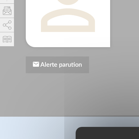
AddThis est désactivé.
Autoriser
Alerte parution