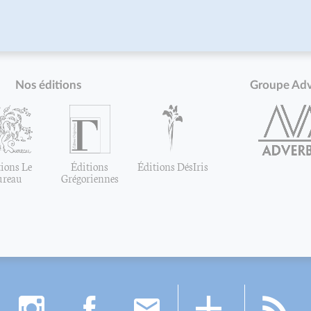
Nos éditions
Groupe Ad
ions Le
Éditions
Éditions DésIris
ureau
Grégoriennes