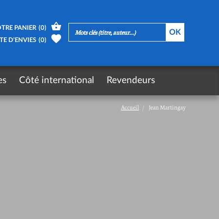
TRE PANIER
(
0
)
TE D’ENVIES
(
0
)
es
Côté international
Revendeurs
Accueil
Jean Martingay