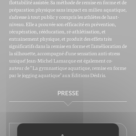
flottabilité assistée. Sa méthode de remise en forme et de
préparation physique sans impact en milieu aquatique,
s'adresse à tout public y compris les athlètes de haut-
niveau. Elle a prouvée son efficacité en prévention,
récupération, rééducation, ré-athlétisation, et
entraînement physique, et produit des effets très
significatifs dans la remise en forme et l'amélioration de
la silhouette, accompagné d'une sensation anti-stress
unique! Jean-Michel Lamarque est également co-
auteur de " La gymnastique aquatique, remise en forme
par le jogging aquatique" aux Éditions DésIris.
PRESSE
En savoir plus sur l'auteur