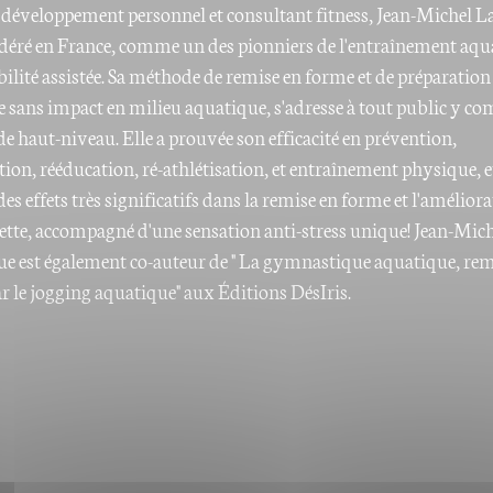
 développement personnel et consultant fitness, Jean-Michel
idéré en France, comme un des pionniers de l'entraînement aqu
bilité assistée. Sa méthode de remise en forme et de préparation
 sans impact en milieu aquatique, s'adresse à tout public y com
de haut-niveau. Elle a prouvée son efficacité en prévention,
tion, rééducation, ré-athlétisation, et entraînement physique, e
es effets très significatifs dans la remise en forme et l'amélior
uette, accompagné d'une sensation anti-stress unique! Jean-Mic
 est également co-auteur de " La gymnastique aquatique, rem
r le jogging aquatique" aux Éditions DésIris.