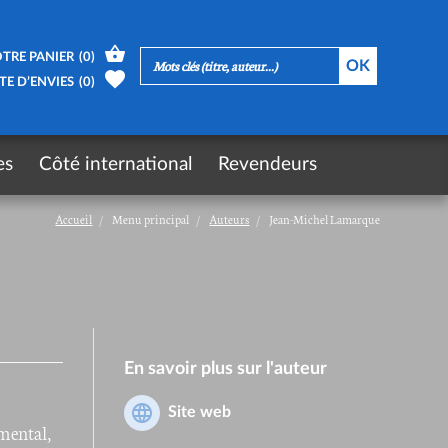
TRE PANIER
(
0
)
TE D’ENVIES
(
0
)
es
Côté international
Revendeurs
Accueil
Menu principal
Auteurs
Jean-Michel Lamarque
En savoir plus sur l'auteur
Site web
 mental,