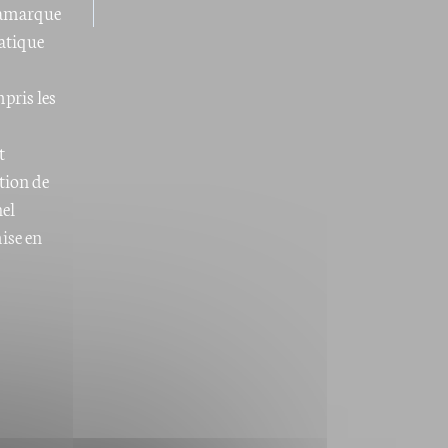
 Lamarque
atique
pris les
t
ation de
hel
ise en