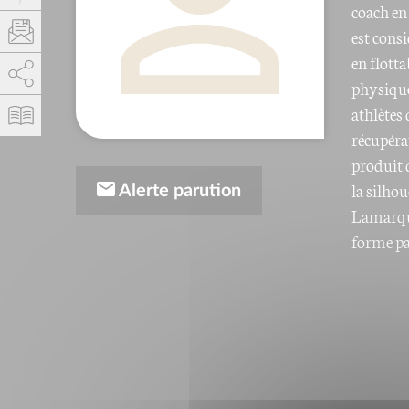
coach en
est cons
en flotta
AddThis est désactivé.
Autoriser
physique
athlètes 
récupéra
produit d
la silho
Alerte parution
Lamarque
forme pa