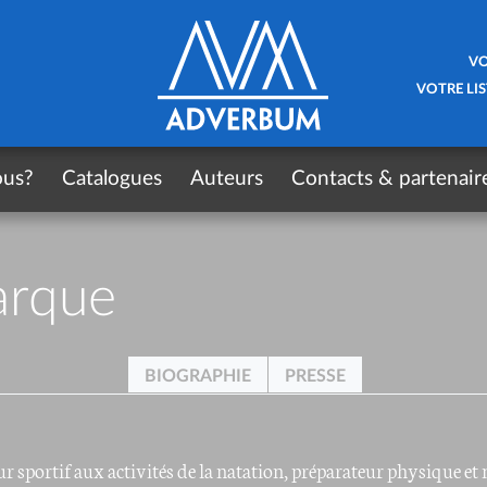
VO
VOTRE LIS
ous?
Catalogues
Auteurs
Contacts & partenair
arque
BIOGRAPHIE
PRESSE
r sportif aux activités de la natation, préparateur physique et