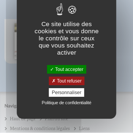
BIBLIOGRAPHIE
Ce site utilise des
cookies et vous donne
le contrôle sur ceux
Les tranchefiles
Jane Greenfield
que vous souhaitez
Jenny Hille
activer
Tout accepter
Tout refuser
Personnaliser
Politique de confidentialité
Navigation
Haut de page
Plan du site
Mentions & conditions légales
Liens