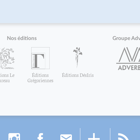
Nos éditions
Groupe Ad
ions Le
Éditions
Éditions DésIris
ureau
Grégoriennes