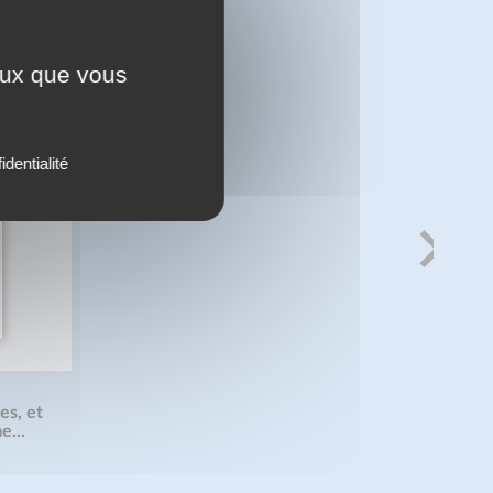
ceux que vous
identialité
es, et
e...