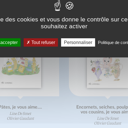
ise des cookies et vous donne le contrôle sur 
souhaitez activer
 accepter
Tout refuser
Personnaliser
Politique de conf
Pâtes, je vous aime....
Encornets, seiches, poulp
vos cousins, je vous aim
Line De Smet
Olivier Gaudant
Line De Smet
Olivier Gaudant