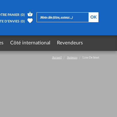
TRE PANIER
(
0
)
TE D’ENVIES
(
0
)
es
Côté international
Revendeurs
Accueil
Auteurs
Line De Smet