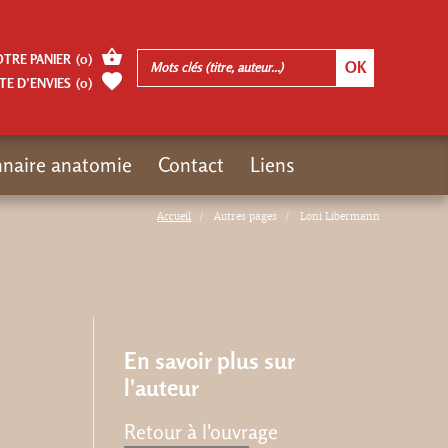
OTRE PANIER
(
0
)
TE D’ENVIES
(
0
)
nnaire anatomie
Contact
Liens
Accueil
Autres pages
Loni Libermann
En savoir plus sur
l'auteur
Retour à l'ouvrage