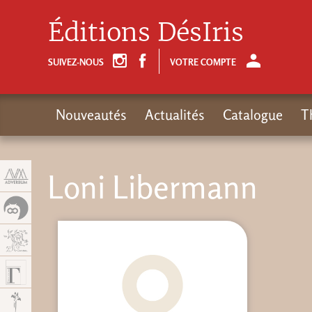
Panneau de gestion des cookies
Éditions DésIris
SUIVEZ-NOUS
VOTRE COMPTE
Nouveautés
Actualités
Catalogue
T
Loni Libermann