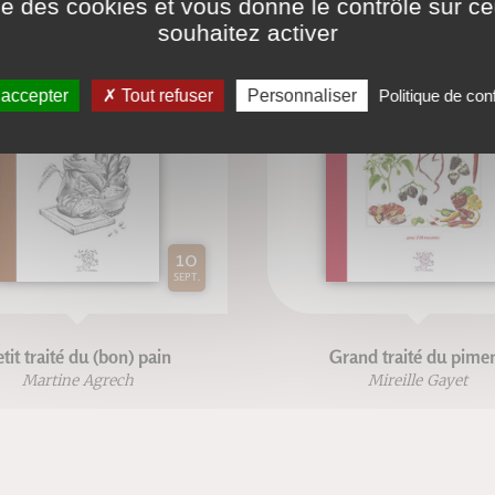
ise des cookies et vous donne le contrôle sur 
souhaitez activer
 accepter
Tout refuser
Personnaliser
Politique de conf
10
SEPT.
tit traité du (bon) pain
Grand traité du pime
Martine Agrech
Mireille Gayet