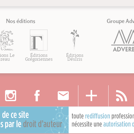
Nos éditions
Groupe Ad
ions Le
Éditions
Éditions
ureau
Grégoriennes
DésIris