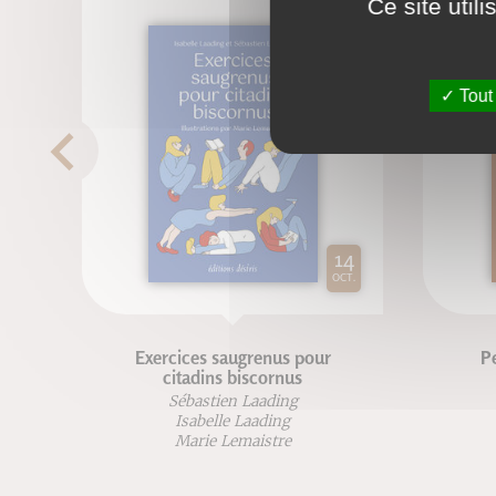
Ce site util
Tout
14
OCT.
Exercices saugrenus pour
Pe
citadins biscornus
Sébastien Laading
Isabelle Laading
Marie Lemaistre