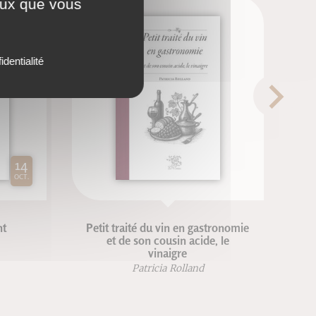
ceux que vous
identialité
14
OCT.
nt
Petit traité du vin en gastronomie
et de son cousin acide, le
vinaigre
Patricia Rolland