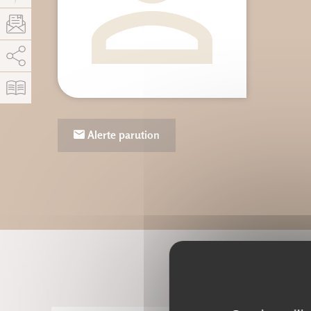
AddThis est désactivé.
Autoriser
Alerte parution