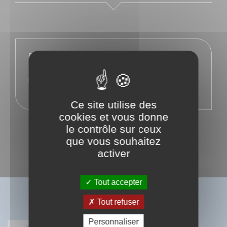
En savoir plus sur l'auteur
Facebook
Ce site utilise des
cookies et vous donne
le contrôle sur ceux
que vous souhaitez
activer
Tout accepter
BIBLIOGRAPHIE
Tout refuser
Personnaliser