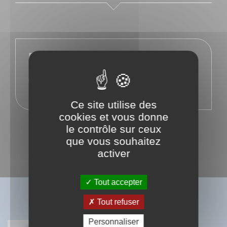
En savoir plus sur l'auteur
Facebook
Ce site utilise des
cookies et vous donne
le contrôle sur ceux
que vous souhaitez
activer
Tout accepter
BIBLIOGRAPHIE
Tout refuser
Personnaliser