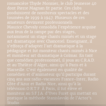
romancière Thyde Monnier, le club Jeunesse 40
dont Pierre Magnan fit partie. Ces clubs
produisirent de nombreux spectacles et des
tournées de 1939 à 1947. Plusieurs de ces
amateurs devinrent professionnels.
Maurice Chevaly consolida l’expérience acquise
aux feux de la rampe par des stages,
notamment un stage chants mimés et un stage
art dramatique avec Chancerel. Enseignant, il
s’efforça d’adapter l’art dramatique à la
pédagogie et fut moniteur chants mimés à Nice
et moniteur art dramatique à Colmar. En tant
que comédien professionnel, il joua au C.R.A.D.
et au Théâtre d’Alger, ainsi qu’à Paris et à
Marseille. C’est également en qualité de
comédien et d’animateur qu’il participa durant
cinq ans aux radio-vacances France-Inter, Radio
Côte d’Azur et Radio Nice, ainsi qu’à la
télévision O.R.T.F. À Paris, il fut élève et
moniteur au S.F.J.A. d’Yves Furet qui mettait en
pratique la méthode Stanislavski de l’Actor’s
Studio.