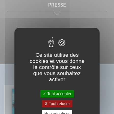
PRESSE
Ce site utilise des
cookies et vous donne
le contrôle sur ceux
que vous souhaitez
BIBLIOGRAPHIE
activer
Tout accepter
L'eau et ses secrets
Tout refuser
Michael Gienger
Josef Zerluth
Personnaliser