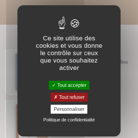
BIBLIOGRAPHIE
Ce site utilise des
cookies et vous donne
le contrôle sur ceux
que vous souhaitez
Exercices saugrenus pour citadins
activer
biscornus
Sébastien Laading
Isabelle Laading
14
Tout accepter
Marie Lemaistre
OCT.
Tout refuser
Personnaliser
Politique de confidentialité
Petit traité du (bon) pain
Martine Agrech
10