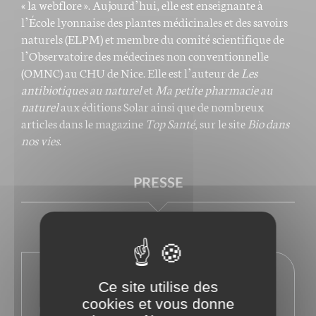
« la webflore ». Aujourd’hui, elle est enseignante à
l’École lyonnaise des plantes médicinales et des savoirs
naturels (ELPM) et membre du comité scientifique de
l’Observatoire des médecines non conventionnelle
(OMNC) au CHU de Nice. Elle est l’auteur de
Les
antibiotiques au naturel
et
Ma petite pharmacie au
naturel
aux éditions Solar ainsi que de nombreux
articles dans le magazine
Top Santé
, sur le site
Bio dans
nos vies
.
PRESSE
En savoir plus sur l'auteur
Ce site utilise des
cookies et vous donne
Facebook