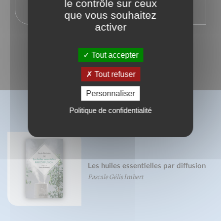
le contrôle sur ceux
que vous souhaitez
activer
Tout accepter
Tout refuser
Personnaliser
BIBLIOGRAPHIE
Politique de confidentialité
Les huiles essentielles par diffusion
Pascale Gélis Imbert