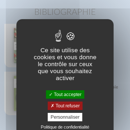
BIBLIOGRAPHIE
L'herboristerie
Ce site utilise des
Patrice De Bonneval
cookies et vous donne
le contrôle sur ceux
que vous souhaitez
activer
Manuel pratique d'aromathérapie
au quotidien
Tout accepter
Patrice De Bonneval
Franck Dubus
Tout refuser
Personnaliser
Politique de confidentialité