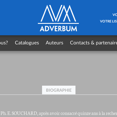
VO
VOTRE LIS
ous?
Catalogues
Auteurs
Contacts & partenair
BIOGRAPHIE
 Ph. E. SOUCHARD, après avoir consacré quinze ans à la recher