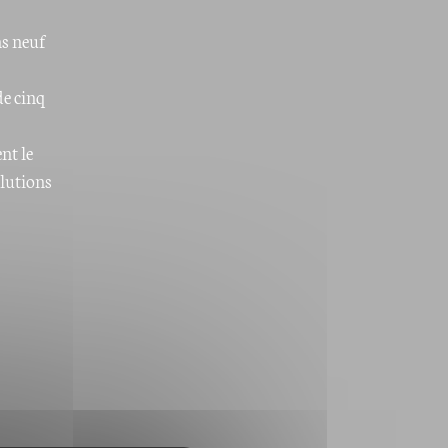
ns neuf
de cinq
nt le
lutions