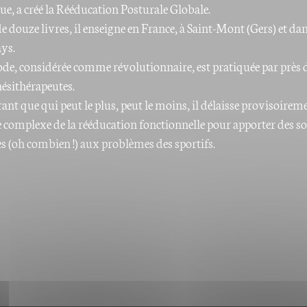
e, a créé la Rééducation Posturale Globale.
e douze livres, il enseigne en France, à Saint-Mont (Gers) et da
ays.
de, considérée comme révolutionnaire, est pratiquée par près 
nésithérapeutes.
nt que qui peut le plus, peut le moins, il délaisse provisoireme
complexe de la rééducation fonctionnelle pour apporter des so
es (oh combien !) aux problèmes des sportifs.