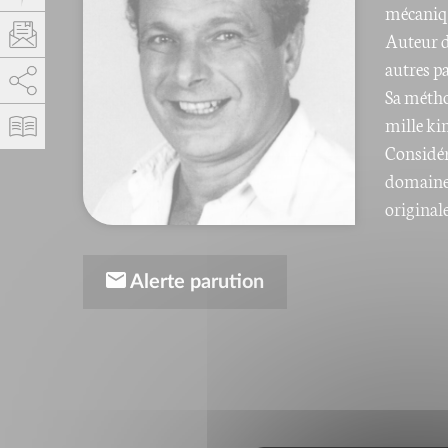
mécaniqu
Auteur d
autres p
AddThis est désactivé.
Autoriser
Sa métho
mille ki
Considéra
domaine 
original
Alerte parution