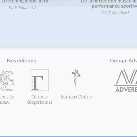
 stretching global actif
De la perfection musculair
performance sportiv
Ph. E. Souchard
Ph. E. Souchard
Nos éditions
Groupe Ad
ions Le
Éditions
Éditions DésIris
ureau
Grégoriennes