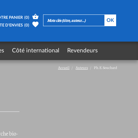
TRE PANIER
(
0
)
TE D’ENVIES
(
0
)
es
Côté international
Revendeurs
Accueil
Auteurs
Ph. E. Souchard
che bio-