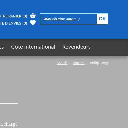
TRE PANIER
(
0
)
TE D’ENVIES
(
0
)
es
Côté international
Revendeurs
Accueil
Auteurs
Philip Pongy
n, chargé