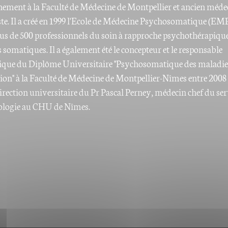
nement à la Faculté de Médecine de Montpellier et ancien méde
ste. Il a créé en 1999 l'Ecole de Médecine Psychosomatique (EM
us de 500 professionnels du soin à rapproche psychothérapiqu
 somatiques. Il a également été le concepteur et le responsable
que du Diplôme Universitaire "Psychosomatique des maladie
tion" à la Faculté de Médecine de Montpellier-Nîmes entre 2008 
direction universitaire du Pr Pascal Perney, médecin chef du ser
ologie au CHU de Nîmes.