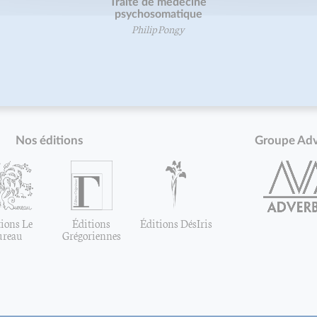
Traité de médecine
psychosomatique
Philip Pongy
Nos éditions
Groupe Ad
ions Le
Éditions
Éditions DésIris
ureau
Grégoriennes