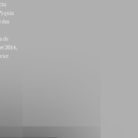
cin
P) quia
e des
s de
et 2014,
vice