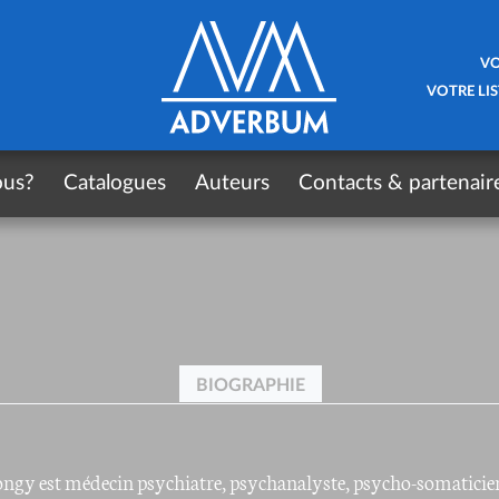
VO
VOTRE LIS
ous?
Catalogues
Auteurs
Contacts & partenair
BIOGRAPHIE
ongy est médecin psychiatre, psychanalyste, psycho-somaticie