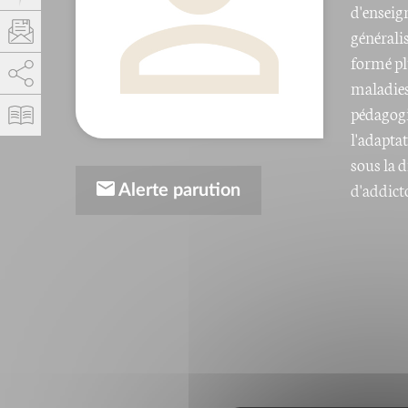
d'enseig
générali
formé pl
AddThis est désactivé.
Autoriser
maladies
pédagogi
l'adapta
sous la 
d'addict
Alerte parution