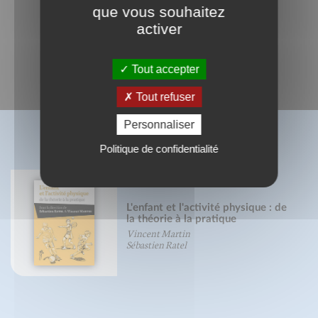
que vous souhaitez
activer
Tout accepter
Tout refuser
Personnaliser
BIBLIOGRAPHIE
Politique de confidentialité
L'enfant et l'activité physique : de
la théorie à la pratique
Vincent Martin
Sébastien Ratel