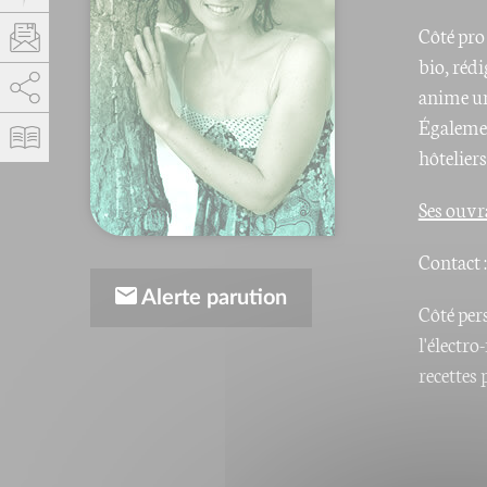
Côté pro
bio, rédi
AddThis est désactivé.
Autoriser
anime un
Égalemen
hôteliers
Ses ouvr
Contact 
Alerte parution
Côté per
l'électr
recettes 