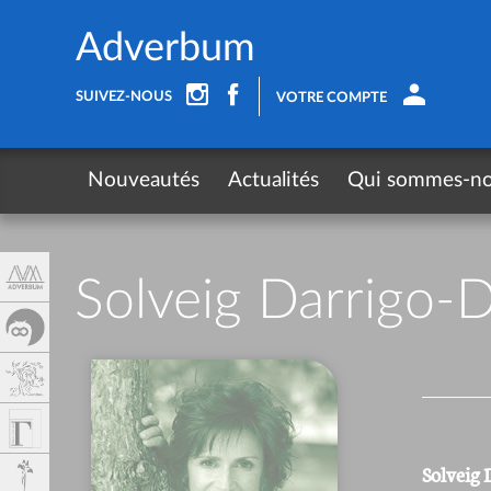
Panneau de gestion des cookies
Adverbum
SUIVEZ-NOUS
VOTRE COMPTE
Nouveautés
Actualités
Qui sommes-n
Solveig Darrigo-D
Solveig 