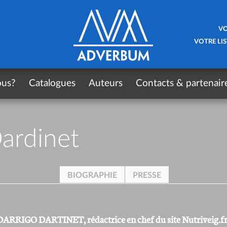
VO
VOTRE LIS
ous?
Catalogues
Auteurs
Contacts & partenair
ardinet
BIOGRAPHIE
PRESSE
DARRIGO DARTINET, rédactrice en chef du site Nutriveig.f