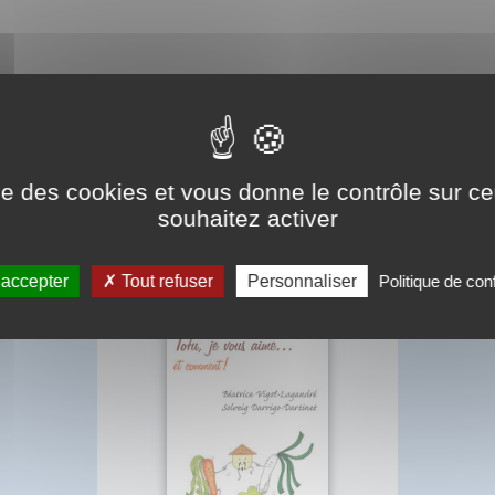
ise des cookies et vous donne le contrôle sur 
BIBLIOGRAPHIE
souhaitez activer
 accepter
Tout refuser
Personnaliser
Politique de conf