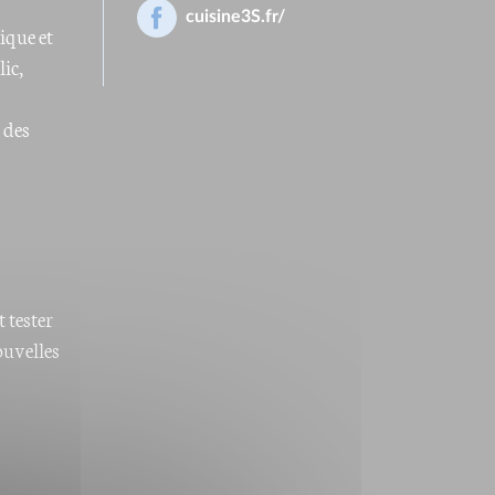
cuisine3S.fr/
ique et
ic,
 des
 tester
ouvelles