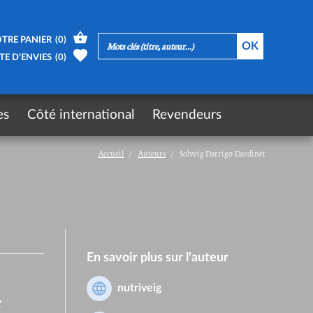
TRE PANIER
(
0
)
TE D’ENVIES
(
0
)
es
Côté international
Revendeurs
Accueil
Auteurs
Solveig Darrigo-Dardinet
En savoir plus sur l'auteur
nutriveig
r