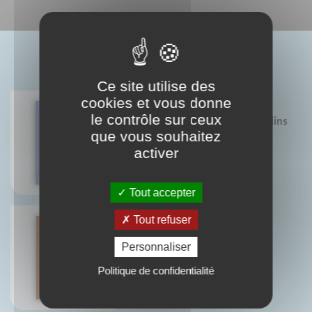
BIBLIOGRAPHIE
Ce site utilise des
cookies et vous donne
le contrôle sur ceux
Exercices saugrenus pour citadins
biscornus
que vous souhaitez
Sébastien Laading
activer
14
Isabelle Laading
Marie Lemaistre
OCT.
Tout accepter
Tout refuser
Personnaliser
Petit traité du (bon) pain
Martine Agrech
Politique de confidentialité
10
SEPT.