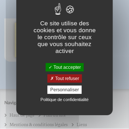
BIBLIOGRAPHIE
Ce site utilise des
cookies et vous donne
le contrôle sur ceux
Rabbi Ieshoua de Nazareth
que vous souhaitez
Yves Beauperin
activer
Tout accepter
Tout refuser
Personnaliser
Politique de confidentialité
Navigation
Haut de page
Plan du site
Mentions & conditions légales
Liens