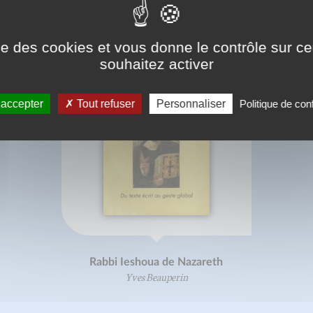
ise des cookies et vous donne le contrôle sur 
souhaitez activer
 accepter
Tout refuser
Personnaliser
Politique de conf
Rabbi Ieshoua de Nazareth
Yves Beauperin