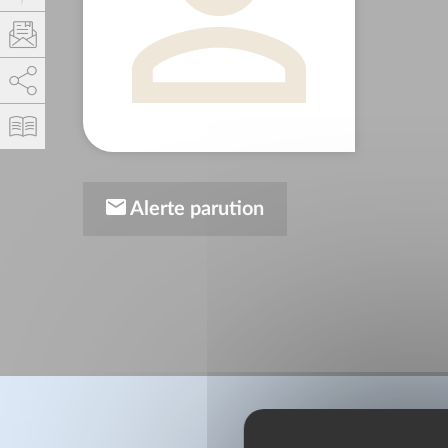
AddThis est désactivé.
Autoriser
Alerte parution