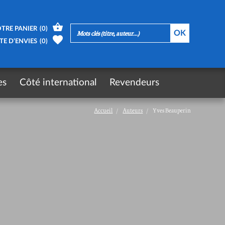
TRE PANIER
(
0
)
TE D’ENVIES
(
0
)
es
Côté international
Revendeurs
Accueil
Auteurs
Yves Beauperin