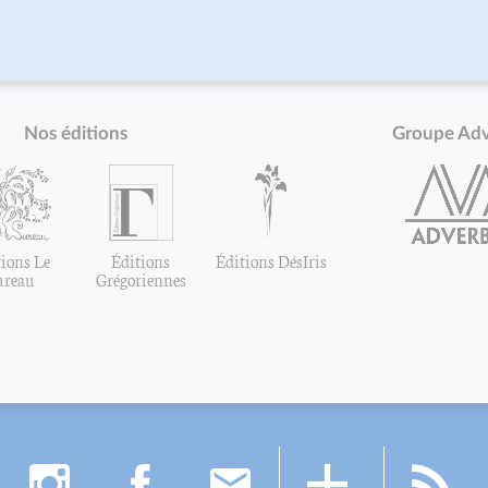
Nos éditions
Groupe Ad
ions Le
Éditions
Éditions DésIris
ureau
Grégoriennes