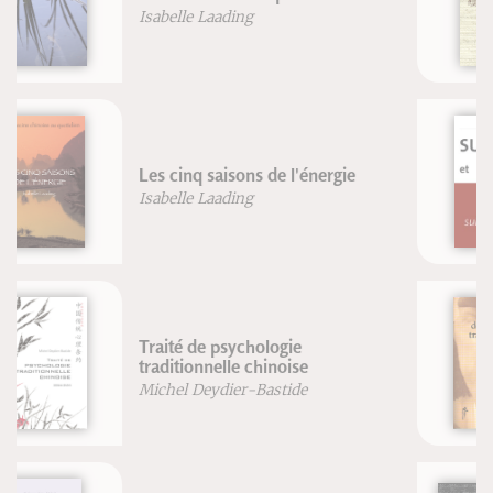
Dr. G. Guillaume
Dr. Mach-Chieu
Surpoids et obésité, suivez le
coach
Renaud Roussel
Traité de massage traditionnel
chinois
Michel Deydier-Bastide