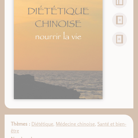
Thèmes :
Diététique
,
Médecine chinoise
,
Santé et bien-
être