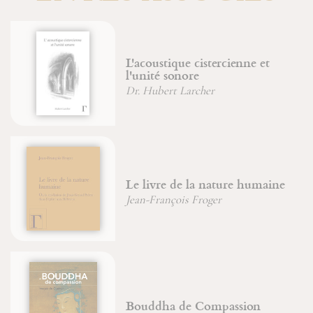
stique cistercienne et
Icônes ara
é sonore
d'Orient
bert Larcher
Soeur Agnè
Du combat 
re de la nature humaine
déificatio
ançois Froger
Jean-Franço
A Dieu le
ha de Compassion