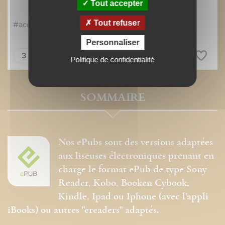
Tout accepter
Tout refuser
Personnaliser
Politique de confidentialité
SOMMAIRE
Nos ePubs sont des versions adaptées
aux liseuses électroniques prenant en
charge le format ePub de type Sony
Reader, Kobo, Booken Cybook,
Kindle, Ipad ou Iphone (avec l'appli
iBooks) ou autres "ereaders" adaptés.