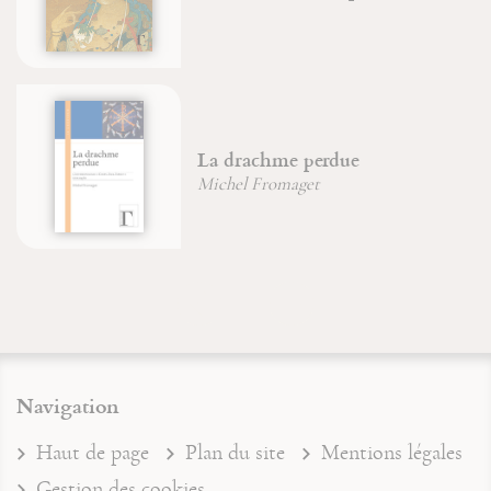
Hélène Bod
Maximin, 
achme perdue
dans la Tr
 Fromaget
Brigitte Mo
Navigation
Haut de page
Plan du site
Mentions légales
Gestion des cookies