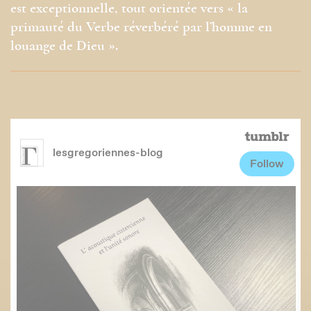
est exceptionnelle, tout orientée vers « la
primauté du Verbe réverbéré par l’homme en
louange de Dieu ».