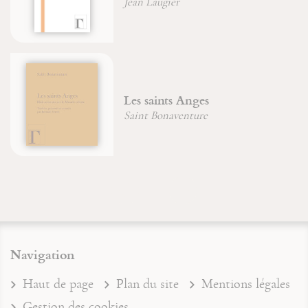
 Laugier
Soeur Ag
Maximin
 saints Anges
dans la
nt Bonaventure
Brigitte
Navigation
Haut de page
Plan du site
Mentions légales
Gestion des cookies