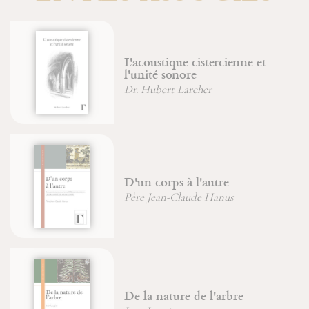
coustique cistercienne et
Les ora
nité sonore
François
Hubert Larcher
Sainte
n corps à l'autre
Jean-Fra
e Jean-Claude Hanus
Jean-Mic
Icônes 
la nature de l'arbre
d'Orien