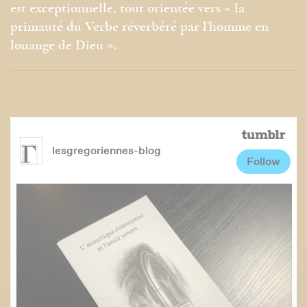
est exceptionnelle, tout orientée vers « la
primauté du Verbe réverbéré par l’homme en
louange de Dieu ».