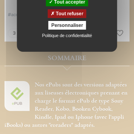
Tout accepter
Tout refuser
Personnaliser
Politique de confidentialité
SOMMAIRE
Nos ePubs sont des versions adaptées
aux liseuses électroniques prenant en
charge le format ePub de type Sony
Reader, Kobo, Booken Cybook,
Kindle, Ipad ou Iphone (avec l'appli
iBooks) ou autres "ereaders" adaptés.