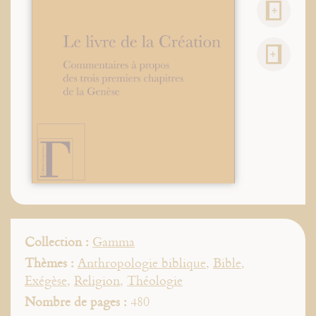
Collection :
Gamma
Thèmes :
Anthropologie biblique
,
Bible
,
Exégèse
,
Religion
,
Théologie
Nombre de pages :
480