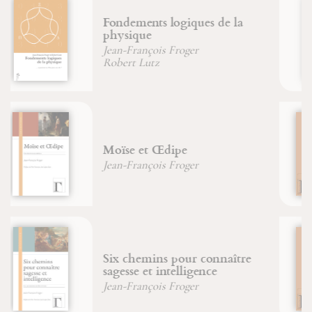
Une vie incorruptible
Jean-François Froger
Pétrir la pierre
David-Maria Turoldo
Le XXIe siècle sera celui du
mysticisme
Didier Brenot