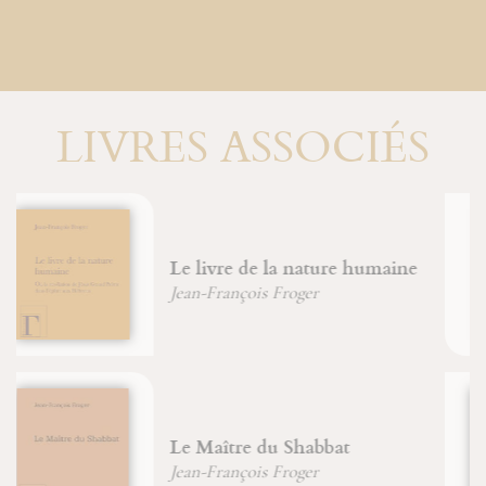
LIVRES ASSOCIÉS
Énigme de la pensée
Jean-François Froger
L'amour et les « poupées russes
»
Claude Martingay