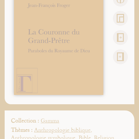
Collection :
Gamma
Thèmes :
Anthropologie biblique
,
Anthropologie symbolique
,
Bible
,
Religion