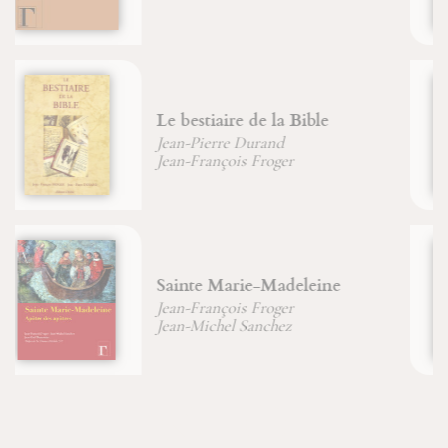
Le XXIe siècle sera celui du
mysticisme
Didier Brenot
Pétrir la pierre
David-Maria Turoldo