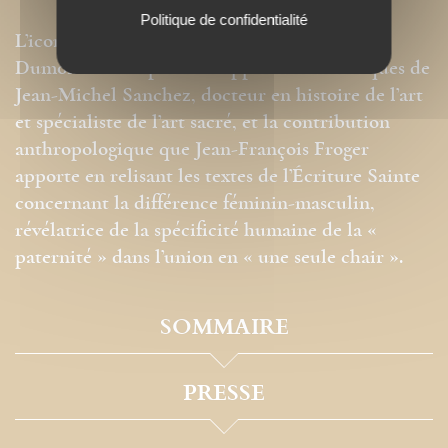
Politique de confidentialité
L’iconographie exceptionnelle de Jean-Paul
Dumontier complète les approches historiques de
Jean-Michel Sanchez, docteur en histoire de l’art
et spécialiste de l’art sacré, et la contribution
anthropologique que Jean-François Froger
apporte en relisant les textes de l’Écriture Sainte
concernant la différence féminin-masculin,
révélatrice de la spécificité humaine de la «
paternité » dans l’union en « une seule chair ».
SOMMAIRE
PRESSE