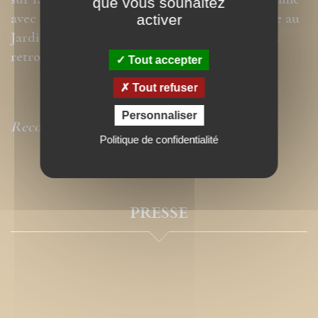
sur la voie simple d’une conversation de l'homme
que vous souhaitez
avec son Dieu, désirée par le Créateur comme au
activer
Jardin d'Éden et désirée par l'homme pour en
retrouver le chemin.
Tout accepter
Tout refuser
Personnaliser
Recommandé par
La Vie
Politique de confidentialité
PRESSE