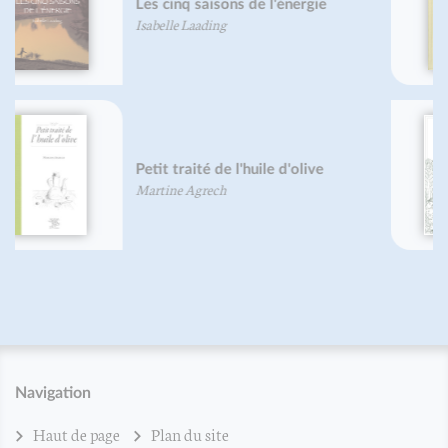
Petit traité des pâtes
Pierre-Brice Lebrun
Légumes des terroirs
François Besancenot
Daniel Vuillon
Navigation
Haut de page
Plan du site