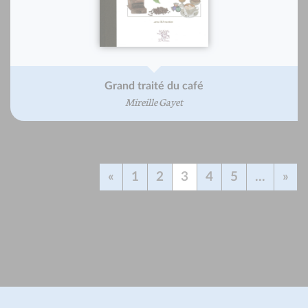
Grand traité du café
Mireille Gayet
«
1
2
3
4
5
...
»