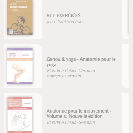
Grand atlas d'anatomie humaine
Vigué-Martin
Manuel d'herboristerie et de
pharmacopée chinoise
Dr. G. Guillaume
Dr. Mach-Chieu
Manuel pratique d'acupuncture
en obstétrique
Augusta Guiraud-Sobral