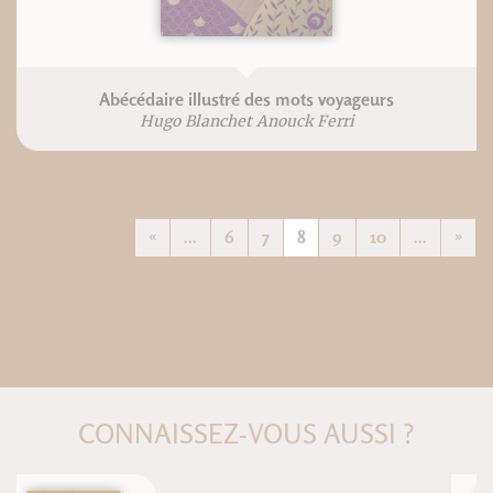
Abécédaire illustré des mots voyageurs
Hugo Blanchet Anouck Ferri
«
...
6
7
8
9
10
...
»
CONNAISSEZ-VOUS AUSSI ?