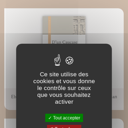
Ce site utilise des
cookies et vous donne
le contrôle sur ceux
que vous souhaitez
Ebook : D'un Caucase chrétien au Caucase musulman
activer
Tout accepter