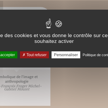
ise des cookies et vous donne le contrôle sur 
souhaitez activer
 accepter
Tout refuser
Personnaliser
Politique de conf
mbolique de l'image et
anthropologie
-François Froger Michel-
Gabriel Mouret