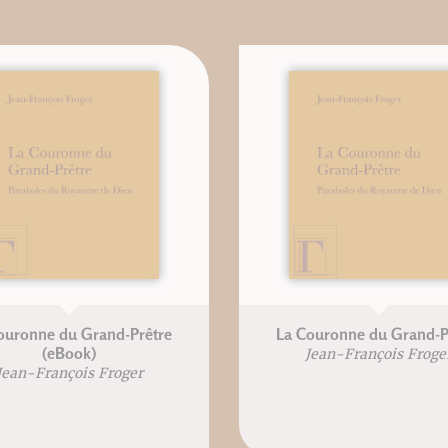
ouronne du Grand-Prêtre
La Couronne du Grand-P
(eBook)
Jean-François Froge
Jean-François Froger