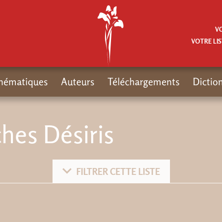
V
VOTRE LIS
hématiques
Auteurs
Téléchargements
Dictio
hes Désiris
FILTRER CETTE LISTE