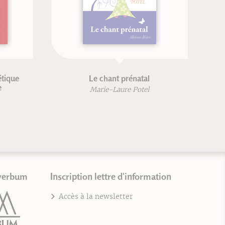
Les Katas
Bila
Kenji Tokitsu
verbum
Inscription lettre d'information
Accès à la newsletter