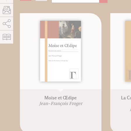
AddThis est désactivé.
Autoriser
Moïse et Œdipe
La C
Jean-François Froger