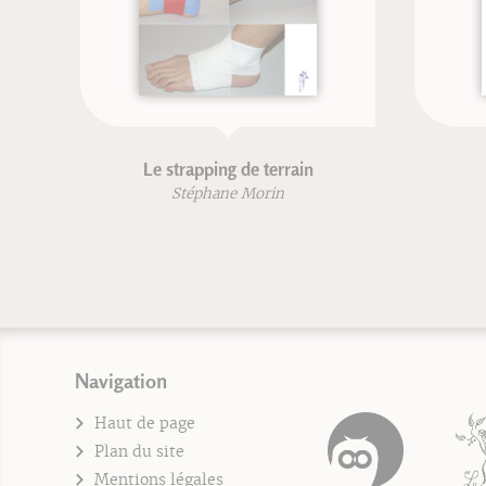
Budo
Ebook : D
et m
Kenji Tokitsu
D
D
D
Navigation
Haut de page
Plan du site
Mentions légales