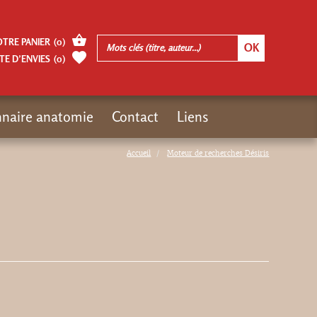
OTRE PANIER
(
0
)
TE D’ENVIES
(
0
)
nnaire anatomie
Contact
Liens
Accueil
Moteur de recherches Désiris