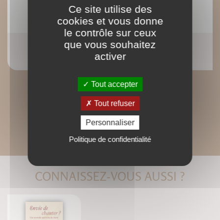
Ce site utilise des
cookies et vous donne
le contrôle sur ceux
que vous souhaitez
Ebook : La diététique du sport
activer
Corinne Dejean
Tout accepter
Tout refuser
Personnaliser
Politique de confidentialité
CONNAISSEZ-VOUS AUSSI ?