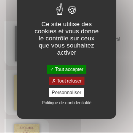
CONNAISSEZ-VOUS AUSSI ?
Ce site utilise des
cookies et vous donne
le contrôle sur ceux
Intelligence artificielle : la réalité
& le mythe
que vous souhaitez
Alain Bretto
activer
Tout accepter
Tout refuser
Nos racines celtiques
Personnaliser
Pierre Gastal
Politique de confidentialité